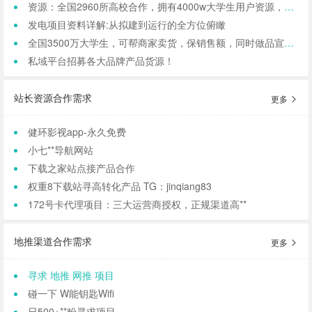
资源：全国2960所高校合作，拥有4000w大学生用户资源，8万+发底薪的校内学生团长，需求符合大学生日常消费的产品，可保RIO
发电项目资料详解:从拟建到运行的全方位俯瞰
全国3500万大学生，可帮商家卖货，保销售额，同时做品宣和私域搭建！
私域平台招募各大品牌产品货源！
站长资源合作需求
更多
健环影视app-永久免费
小七**导航网站
下载之家站点接产品合作
权重8下载站寻高转化产品 TG：jinqiang83
172号卡代理项目：三大运营商授权，正规渠道高**
地推渠道合作需求
更多
寻求 地推 网推 项目
碰一下 W能钥匙Wifi
日500+**粉寻求项目