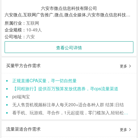
六安市微点信息科技有限公司
六安微点,互联网广告推广,微点,微点全媒体,六安市微点信息科技有限公司,全媒体,微点信息科技
所属行业：
互联网
企业规模：
10-49人
公司地址：
六安
查看公司详情
买量甲方合作需求
更多
正规直播CPA买量，寻一切自然量
【同程旅行】提供百万预算发放优惠券，寻cps流量渠道
pc端淘宝
无人售货机视频标注单人每天200+适合各种人群 结算:日结
看手机、玩游戏、寻合作，1元起提现，零门槛加入,轻轻松松日结,寻找合作小伙伴（CPA/CPL）
流量渠道合作需求
更多