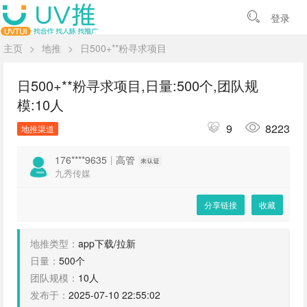
登录
主页
>
地推
>
日500+**粉寻求项目
日500+**粉寻求项目,日量:500个,团队规
模:10人
9
8223
地推渠道
176****9635
|
高管
九秀传媒
分享链接
收藏
地推类型：
app下载/拉新
日量：
500个
团队规模：
10人
发布于：
2025-07-10 22:55:02