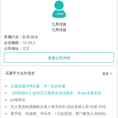
九秀传媒
九秀传媒
所属行业：
影视/媒体
企业规模：
10-49人
公司地址：
北京
查看公司详情
买量甲方合作需求
更多
正规直播CPA买量，寻一切自然量
【同程旅行】提供百万预算发放优惠券，寻cps流量渠道
pc端淘宝
无人售货机视频标注单人每天200+适合各种人群 结算:日结
看手机、玩游戏、寻合作，1元起提现，零门槛加入,轻轻松松日结,寻找合作小伙伴（CPA/CPL）