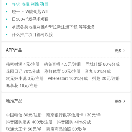
寻求 地推 网推 项目
碰一下 W能钥匙Wifi
日500+**粉寻求项目
承接各类地推网推APP拉新注册下载 等等业务
什么推广项目都可以接
APP产品
更多
秘密树洞 4元/注册
萌兔直播 4.5元/注册
同城佳媛 80%分成
花园日记 70%分成
彩虹体育 50元/注册
音九 80%分成
次元姬小说 3元/注册
wherestart 100%分成
抖趣 20元/注册
逸享花 16元/注册
地推产品
更多
中国电信 80元/注册
南京银行数字信用卡 130元/单
抖音团购服务 400元/注册
抖音团购 40%分成
联通大王卡 50元/单
商店商品拍照 30元/单