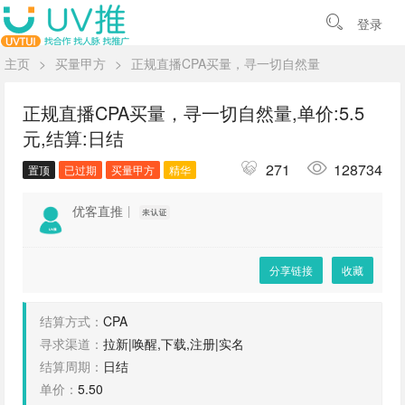
登录
主页
>
买量甲方
>
正规直播CPA买量，寻一切自然量
正规直播CPA买量，寻一切自然量,单价:5.5
元,结算:日结
271
128734
置顶
已过期
买量甲方
精华
优客直推
|
分享链接
收藏
结算方式：
CPA
寻求渠道：
拉新|唤醒,下载,注册|实名
结算周期：
日结
单价：
5.50