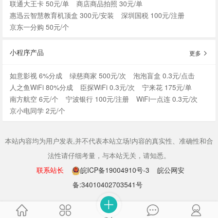
联通大王卡 50元/单
商店商品拍照 30元/单
惠迅云智慧教育机顶盒 300元/安装
深圳国税 100元/注册
京东一分购 50元/个
小程序产品
更多
如意影视 6%分成
绿慈商家 500元/次
泡泡盲盒 0.3元/点击
人之鱼WiFi 80%分成
臣探WiFi 0.3元/次
宁来花 175元/单
南方航空 6元/个
宁波银行 100元/注册
WiFi一点连 0.3元/次
京小电同学 2元/个
本站内容均为用户发表,并不代表本站立场!内容的真实性、准确性和合
法性请仔细考量，与本站无关，请知悉。
联系站长
皖ICP备19004910号-3
皖公网安
备:34010402703541号