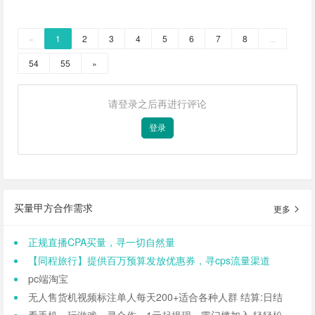
«
1
2
3
4
5
6
7
8
...
54
55
»
请登录之后再进行评论
登录
买量甲方合作需求
更多
正规直播CPA买量，寻一切自然量
【同程旅行】提供百万预算发放优惠券，寻cps流量渠道
pc端淘宝
无人售货机视频标注单人每天200+适合各种人群 结算:日结
看手机、玩游戏、寻合作，1元起提现，零门槛加入,轻轻松松日结,寻找合作小伙伴（CPA/CPL）