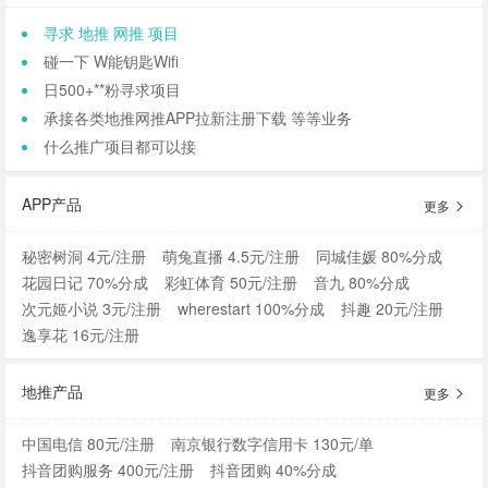
寻求 地推 网推 项目
碰一下 W能钥匙Wifi
日500+**粉寻求项目
承接各类地推网推APP拉新注册下载 等等业务
什么推广项目都可以接
APP产品
更多
秘密树洞 4元/注册
萌兔直播 4.5元/注册
同城佳媛 80%分成
花园日记 70%分成
彩虹体育 50元/注册
音九 80%分成
次元姬小说 3元/注册
wherestart 100%分成
抖趣 20元/注册
逸享花 16元/注册
地推产品
更多
中国电信 80元/注册
南京银行数字信用卡 130元/单
抖音团购服务 400元/注册
抖音团购 40%分成