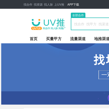
找合作 找资源 找人脉 上UV推
APP下载
全部合作
首页
买量甲方
流量渠道
地推渠