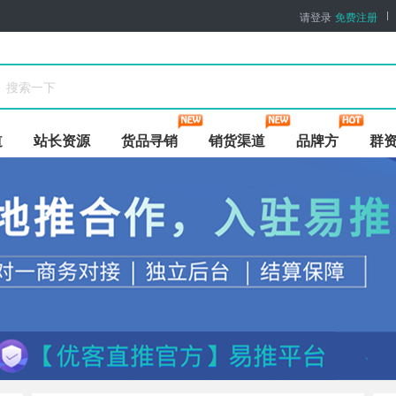
请登录
免费注册
道
站长资源
货品寻销
销货渠道
品牌方
群