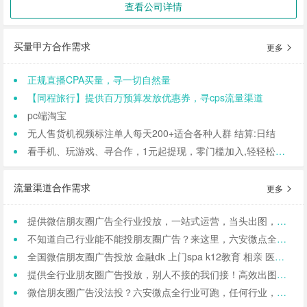
查看公司详情
买量甲方合作需求
更多
正规直播CPA买量，寻一切自然量
【同程旅行】提供百万预算发放优惠券，寻cps流量渠道
pc端淘宝
无人售货机视频标注单人每天200+适合各种人群 结算:日结
看手机、玩游戏、寻合作，1元起提现，零门槛加入,轻轻松松日结,寻找合作小伙伴（CPA/CPL）
流量渠道合作需求
更多
提供微信朋友圈广告全行业投放，一站式运营，当头出图，包过审！
不知道自己行业能不能投朋友圈广告？来这里，六安微点全行业可投！包资质！
全国微信朋友圈广告投放 金融dk 上门spa k12教育 相亲 医院医美 国学等禁投行业包资质 过审 无需保证金
提供全行业朋友圈广告投放，别人不接的我们接！高效出图、专业运营！
微信朋友圈广告没法投？六安微点全行业可跑，任何行业，当天出图，包过审！