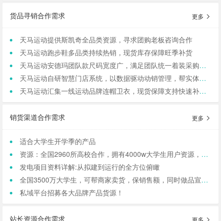
货品寻销合作需求
更多
天马运动提供斯凯奇全品类资源，寻求团购老板咨询合作
天马运动跑步鞋多品类持续热销，现货库存保障旺季补货
天马运动安德玛团队款尺码宽度广，满足团队统一着装采购需求
天马运动自研智慧门店系统，以数据驱动动销管理，帮实体商家轻量化运营
天马运动汇集一线运动品牌连帽卫衣，现货保障支持快速补货，寻求b端商家合作
销货渠道合作需求
更多
适合大学生开学季的产品
资源：全国2960所高校合作，拥有4000w大学生用户资源，8万+发底薪的校内学生团长，需求符合大学生日常消费的产品，可保RIO
发电项目资料详解:从拟建到运行的全方位俯瞰
全国3500万大学生，可帮商家卖货，保销售额，同时做品宣和私域搭建！
私域平台招募各大品牌产品货源！
站长资源合作需求
更多