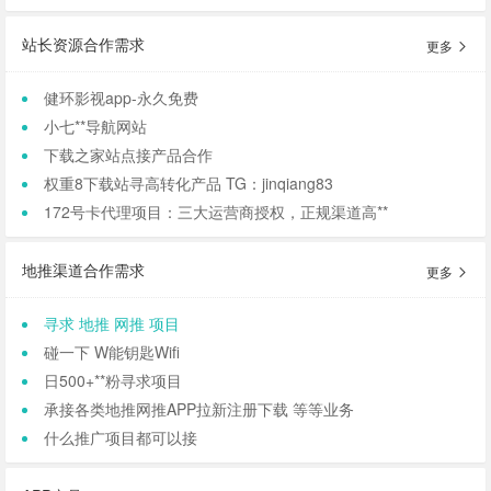
站长资源合作需求
更多
健环影视app-永久免费
小七**导航网站
下载之家站点接产品合作
权重8下载站寻高转化产品 TG：jinqiang83
172号卡代理项目：三大运营商授权，正规渠道高**
地推渠道合作需求
更多
寻求 地推 网推 项目
碰一下 W能钥匙Wifi
日500+**粉寻求项目
承接各类地推网推APP拉新注册下载 等等业务
什么推广项目都可以接