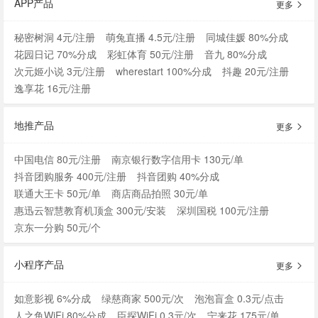
APP产品
更多
秘密树洞 4元/注册
萌兔直播 4.5元/注册
同城佳媛 80%分成
花园日记 70%分成
彩虹体育 50元/注册
音九 80%分成
次元姬小说 3元/注册
wherestart 100%分成
抖趣 20元/注册
逸享花 16元/注册
地推产品
更多
中国电信 80元/注册
南京银行数字信用卡 130元/单
抖音团购服务 400元/注册
抖音团购 40%分成
联通大王卡 50元/单
商店商品拍照 30元/单
惠迅云智慧教育机顶盒 300元/安装
深圳国税 100元/注册
京东一分购 50元/个
小程序产品
更多
如意影视 6%分成
绿慈商家 500元/次
泡泡盲盒 0.3元/点击
人之鱼WiFi 80%分成
臣探WiFi 0.3元/次
宁来花 175元/单