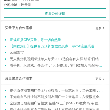
公司地址：
连云港
查看公司详情
买量甲方合作需求
更多
正规直播CPA买量，寻一切自然量
【同程旅行】提供百万预算发放优惠券，寻cps流量渠道
pc端淘宝
无人售货机视频标注单人每天200+适合各种人群 结算:日结
看手机、玩游戏、寻合作，1元起提现，零门槛加入,轻轻松松日结,寻找合作小伙伴（CPA/CPL）
流量渠道合作需求
更多
提供微信朋友圈广告全行业投放，一站式运营，当头出图，包过审！
不知道自己行业能不能投朋友圈广告？来这里，六安微点全行业可投！包资质！
全国微信朋友圈广告投放 金融dk 上门spa k12教育 相亲 医院医美 国学等禁投行业包资质 过审 无需保证金
提供全行业朋友圈广告投放，别人不接的我们接！高效出图、专业运营！