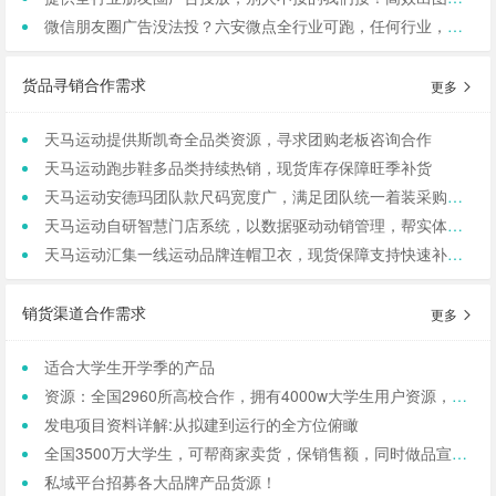
微信朋友圈广告没法投？六安微点全行业可跑，任何行业，当天出图，包过审！
货品寻销合作需求
更多
天马运动提供斯凯奇全品类资源，寻求团购老板咨询合作
天马运动跑步鞋多品类持续热销，现货库存保障旺季补货
天马运动安德玛团队款尺码宽度广，满足团队统一着装采购需求
天马运动自研智慧门店系统，以数据驱动动销管理，帮实体商家轻量化运营
天马运动汇集一线运动品牌连帽卫衣，现货保障支持快速补货，寻求b端商家合作
销货渠道合作需求
更多
适合大学生开学季的产品
资源：全国2960所高校合作，拥有4000w大学生用户资源，8万+发底薪的校内学生团长，需求符合大学生日常消费的产品，可保RIO
发电项目资料详解:从拟建到运行的全方位俯瞰
全国3500万大学生，可帮商家卖货，保销售额，同时做品宣和私域搭建！
私域平台招募各大品牌产品货源！