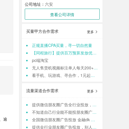
公司地址：
六安
查看公司详情
买量甲方合作需求
更多
正规直播CPA买量，寻一切自然量
【同程旅行】提供百万预算发放优惠券，寻cps流量渠道
pc端淘宝
无人售货机视频标注单人每天200+适合各种人群 结算:日结
看手机、玩游戏、寻合作，1元起提现，零门槛加入,轻轻松松日结,寻找合作小伙伴（CPA/CPL）
流量渠道合作需求
更多
提供微信朋友圈广告全行业投放，一站式运营，当头出图，包过审！
不知道自己行业能不能投朋友圈广告？来这里，六安微点全行业可投！包资质！
全国微信朋友圈广告投放 金融dk 上门spa k12教育 相亲 医院医美 国学等禁投行业包资质 过审 无需保证金
、逾
提供全行业朋友圈广告投放，别人不接的我们接！高效出图、专业运营！