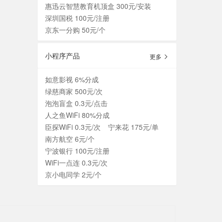
惠迅云智慧教育机顶盒 300元/安装
深圳国税 100元/注册
京东一分购 50元/个
小程序产品
更多
如意影视 6%分成
绿慈商家 500元/次
泡泡盲盒 0.3元/点击
人之鱼WiFi 80%分成
臣探WiFi 0.3元/次
宁来花 175元/单
南方航空 6元/个
宁波银行 100元/注册
WiFi一点连 0.3元/次
京小电同学 2元/个