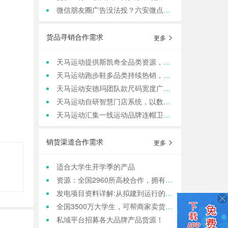
微信朋友圈广告没法投？六安微点全行业可跑，任何行业，当天出图，包过审！
货品寻销合作需求
更多
天马运动提供斯凯奇全品类资源，寻求团购老板咨询合作
天马运动跑步鞋多品类持续热销，现货库存保障旺季补货
天马运动安德玛团队款尺码宽度广，满足团队统一着装采购需求
天马运动自研智慧门店系统，以数据驱动动销管理，帮实体商家轻量化运营
天马运动汇集一线运动品牌连帽卫衣，现货保障支持快速补货，寻求b端商家合作
销货渠道合作需求
更多
适合大学生开学季的产品
资源：全国2960所高校合作，拥有4000w大学生用户资源，8万+发底薪的校内学生团长，需求符合大学生日常消费的产品，可保RIO
发电项目资料详解:从拟建到运行的全方位俯瞰
全国3500万大学生，可帮商家卖货，保销售额，同时做品宣和私域搭建！
私域平台招募各大品牌产品货源！