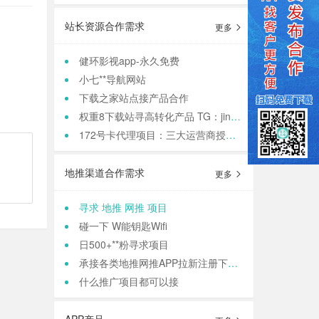
站长资源合作需求
更多
健环影视app-永久免费
小七**导航网站
下载之家站点接产品合作
权重8下载站寻高转化产品 TG：jinqiang83
172号卡代理项目：三大运营商授权，正规渠道高**
地推渠道合作需求
更多
寻求 地推 网推 项目
碰一下 W能钥匙Wifi
日500+**粉寻求项目
承接各类地推网推APP拉新注册下载 等等业务
什么推广项目都可以接