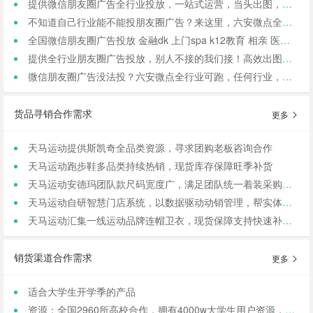
提供微信朋友圈广告全行业投放，一站式运营，当头出图，包过审！
不知道自己行业能不能投朋友圈广告？来这里，六安微点全行业可投！包资质！
全国微信朋友圈广告投放 金融dk 上门spa k12教育 相亲 医院医美 国学等禁投行业包资质 过审 无需保证金
提供全行业朋友圈广告投放，别人不接的我们接！高效出图、专业运营！
微信朋友圈广告没法投？六安微点全行业可跑，任何行业，当天出图，包过审！
货品寻销合作需求
更多
天马运动提供斯凯奇全品类资源，寻求团购老板咨询合作
天马运动跑步鞋多品类持续热销，现货库存保障旺季补货
天马运动安德玛团队款尺码宽度广，满足团队统一着装采购需求
天马运动自研智慧门店系统，以数据驱动动销管理，帮实体商家轻量化运营
天马运动汇集一线运动品牌连帽卫衣，现货保障支持快速补货，寻求b端商家合作
销货渠道合作需求
更多
适合大学生开学季的产品
资源：全国2960所高校合作，拥有4000w大学生用户资源，8万+发底薪的校内学生团长，需求符合大学生日常消费的产品，可保RIO