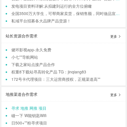
发电项目资料详解:从拟建到运行的全方位俯瞰
全国3500万大学生，可帮商家卖货，保销售额，同时做品宣和私域搭建！
私域平台招募各大品牌产品货源！
站长资源合作需求
更多
健环影视app-永久免费
小七**导航网站
下载之家站点接产品合作
权重8下载站寻高转化产品 TG：jinqiang83
172号卡代理项目：三大运营商授权，正规渠道高**
地推渠道合作需求
更多
寻求 地推 网推 项目
碰一下 W能钥匙Wifi
日500+**粉寻求项目