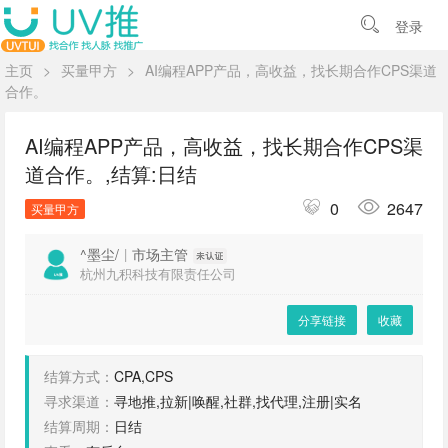
登录
主页
>
买量甲方
>
AI编程APP产品，高收益，找长期合作CPS渠道
合作。
AI编程APP产品，高收益，找长期合作CPS渠
道合作。,结算:日结
0
2647
买量甲方
^墨尘/
|
市场主管
杭州九积科技有限责任公司
分享链接
收藏
结算方式：
CPA,CPS
寻求渠道：
寻地推,拉新|唤醒,社群,找代理,注册|实名
结算周期：
日结