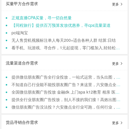
买量甲方合作需求
更多
正规直播CPA买量，寻一切自然量
【同程旅行】提供百万预算发放优惠券，寻cps流量渠道
pc端淘宝
无人售货机视频标注单人每天200+适合各种人群 结算:日结
看手机、玩游戏、寻合作，1元起提现，零门槛加入,轻轻松松日结,寻找合作小伙伴（CPA/CPL）
流量渠道合作需求
更多
提供微信朋友圈广告全行业投放，一站式运营，当头出图，包过审！
不知道自己行业能不能投朋友圈广告？来这里，六安微点全行业可投！包资质！
全国微信朋友圈广告投放 金融dk 上门spa k12教育 相亲 医院医美 国学等禁投行业包资质 过审 无需保证金
提供全行业朋友圈广告投放，别人不接的我们接！高效出图、专业运营！
微信朋友圈广告没法投？六安微点全行业可跑，任何行业，当天出图，包过审！
货品寻销合作需求
更多