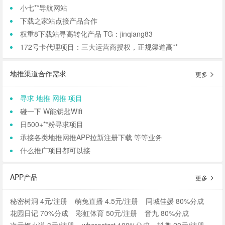
小七**导航网站
下载之家站点接产品合作
权重8下载站寻高转化产品 TG：jinqiang83
172号卡代理项目：三大运营商授权，正规渠道高**
地推渠道合作需求
更多
寻求 地推 网推 项目
碰一下 W能钥匙Wifi
日500+**粉寻求项目
承接各类地推网推APP拉新注册下载 等等业务
什么推广项目都可以接
APP产品
更多
秘密树洞 4元/注册
萌兔直播 4.5元/注册
同城佳媛 80%分成
花园日记 70%分成
彩虹体育 50元/注册
音九 80%分成
次元姬小说 3元/注册
wherestart 100%分成
抖趣 20元/注册