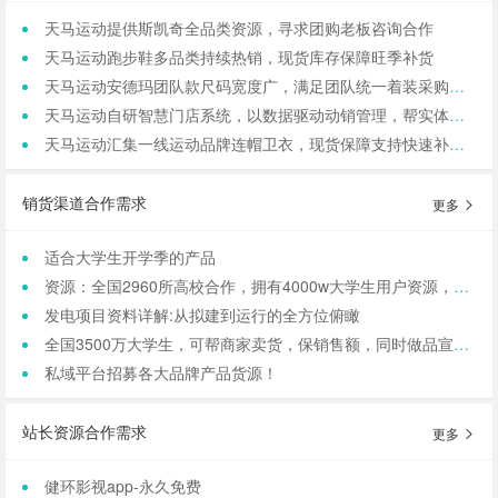
天马运动提供斯凯奇全品类资源，寻求团购老板咨询合作
天马运动跑步鞋多品类持续热销，现货库存保障旺季补货
天马运动安德玛团队款尺码宽度广，满足团队统一着装采购需求
天马运动自研智慧门店系统，以数据驱动动销管理，帮实体商家轻量化运营
天马运动汇集一线运动品牌连帽卫衣，现货保障支持快速补货，寻求b端商家合作
销货渠道合作需求
更多
适合大学生开学季的产品
资源：全国2960所高校合作，拥有4000w大学生用户资源，8万+发底薪的校内学生团长，需求符合大学生日常消费的产品，可保RIO
发电项目资料详解:从拟建到运行的全方位俯瞰
全国3500万大学生，可帮商家卖货，保销售额，同时做品宣和私域搭建！
私域平台招募各大品牌产品货源！
站长资源合作需求
更多
健环影视app-永久免费