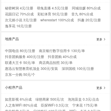
秘密树洞 4元/注册
萌兔直播 4.5元/注册
同城佳媛 80%分成
花园日记 70%分成
彩虹体育 50元/注册
音九 80%分成
次元姬小说 3元/注册
wherestart 100%分成
抖趣 20元/注册
逸享花 16元/注册
地推产品
更多
中国电信 80元/注册
南京银行数字信用卡 130元/单
抖音团购服务 400元/注册
抖音团购 40%分成
联通大王卡 50元/单
商店商品拍照 30元/单
惠迅云智慧教育机顶盒 300元/安装
深圳国税 100元/注册
京东一分购 50元/个
小程序产品
更多
如意影视 6%分成
绿慈商家 500元/次
泡泡盲盒 0.3元/点击
人之鱼WiFi 80%分成
臣探WiFi 0.3元/次
宁来花 175元/单
南方航空 6元/个
宁波银行 100元/注册
WiFi一点连 0.3元/次