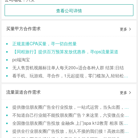
查看公司详情
买量甲方合作需求
更多
正规直播CPA买量，寻一切自然量
【同程旅行】提供百万预算发放优惠券，寻cps流量渠道
pc端淘宝
无人售货机视频标注单人每天200+适合各种人群 结算:日结
看手机、玩游戏、寻合作，1元起提现，零门槛加入,轻轻松松日结,寻找合作小伙伴（CPA/CPL）
流量渠道合作需求
更多
提供微信朋友圈广告全行业投放，一站式运营，当头出图，包过审！
不知道自己行业能不能投朋友圈广告？来这里，六安微点全行业可投！包资质！
全国微信朋友圈广告投放 金融dk 上门spa k12教育 相亲 医院医美 国学等禁投行业包资质 过审 无需保证金
提供全行业朋友圈广告投放，别人不接的我们接！高效出图、专业运营！