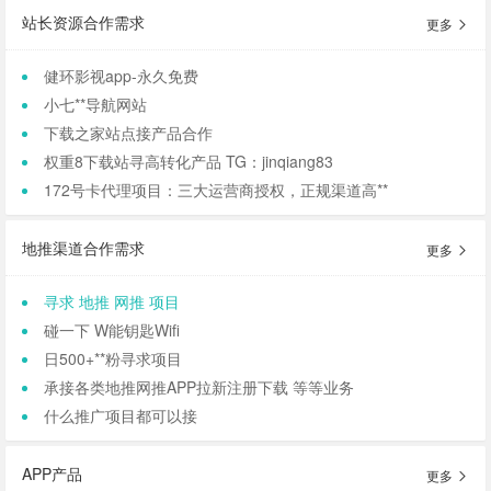
站长资源合作需求
更多
健环影视app-永久免费
小七**导航网站
下载之家站点接产品合作
权重8下载站寻高转化产品 TG：jinqiang83
172号卡代理项目：三大运营商授权，正规渠道高**
地推渠道合作需求
更多
寻求 地推 网推 项目
碰一下 W能钥匙Wifi
日500+**粉寻求项目
承接各类地推网推APP拉新注册下载 等等业务
什么推广项目都可以接
APP产品
更多