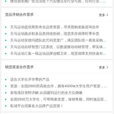
微信朋友圈广告没法投？六安微点全行业可跑，任何行业，当天出图，包过审！
货品寻销合作需求
更多
天马运动提供斯凯奇全品类资源，寻求团购老板咨询合作
天马运动跑步鞋多品类持续热销，现货库存保障旺季补货
天马运动安德玛团队款尺码宽度广，满足团队统一着装采购需求
天马运动自研智慧门店系统，以数据驱动动销管理，帮实体商家轻量化运营
天马运动汇集一线运动品牌连帽卫衣，现货保障支持快速补货，寻求b端商家合作
销货渠道合作需求
更多
适合大学生开学季的产品
资源：全国2960所高校合作，拥有4000w大学生用户资源，8万+发底薪的校内学生团长，需求符合大学生日常消费的产品，可保RIO
发电项目资料详解:从拟建到运行的全方位俯瞰
全国3500万大学生，可帮商家卖货，保销售额，同时做品宣和私域搭建！
私域平台招募各大品牌产品货源！