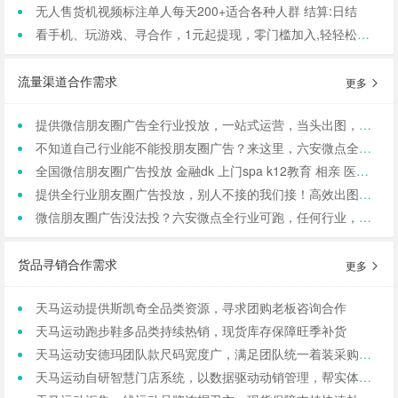
无人售货机视频标注单人每天200+适合各种人群 结算:日结
看手机、玩游戏、寻合作，1元起提现，零门槛加入,轻轻松松日结,寻找合作小伙伴（CPA/CPL）
流量渠道合作需求
更多
提供微信朋友圈广告全行业投放，一站式运营，当头出图，包过审！
不知道自己行业能不能投朋友圈广告？来这里，六安微点全行业可投！包资质！
全国微信朋友圈广告投放 金融dk 上门spa k12教育 相亲 医院医美 国学等禁投行业包资质 过审 无需保证金
提供全行业朋友圈广告投放，别人不接的我们接！高效出图、专业运营！
微信朋友圈广告没法投？六安微点全行业可跑，任何行业，当天出图，包过审！
货品寻销合作需求
更多
天马运动提供斯凯奇全品类资源，寻求团购老板咨询合作
天马运动跑步鞋多品类持续热销，现货库存保障旺季补货
天马运动安德玛团队款尺码宽度广，满足团队统一着装采购需求
天马运动自研智慧门店系统，以数据驱动动销管理，帮实体商家轻量化运营