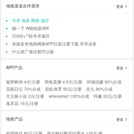
地推渠道合作需求
更多
寻求 地推 网推 项目
碰一下 W能钥匙Wifi
日500+**粉寻求项目
承接各类地推网推APP拉新注册下载 等等业务
什么推广项目都可以接
APP产品
更多
秘密树洞 4元/注册
萌兔直播 4.5元/注册
同城佳媛 80%分成
花园日记 70%分成
彩虹体育 50元/注册
音九 80%分成
次元姬小说 3元/注册
wherestart 100%分成
抖趣 20元/注册
逸享花 16元/注册
地推产品
更多
中国电信 80元/注册
南京银行数字信用卡 130元/单