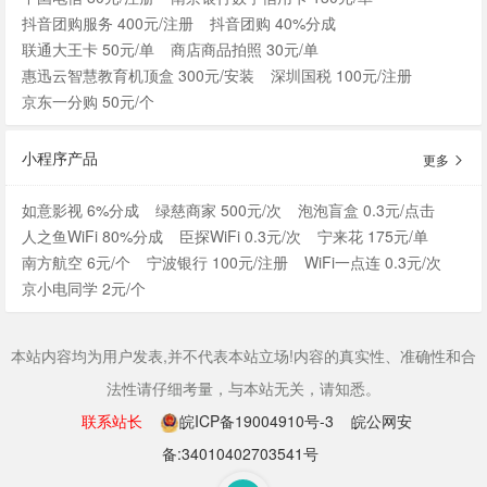
抖音团购服务 400元/注册
抖音团购 40%分成
联通大王卡 50元/单
商店商品拍照 30元/单
惠迅云智慧教育机顶盒 300元/安装
深圳国税 100元/注册
京东一分购 50元/个
小程序产品
更多
如意影视 6%分成
绿慈商家 500元/次
泡泡盲盒 0.3元/点击
人之鱼WiFi 80%分成
臣探WiFi 0.3元/次
宁来花 175元/单
南方航空 6元/个
宁波银行 100元/注册
WiFi一点连 0.3元/次
京小电同学 2元/个
本站内容均为用户发表,并不代表本站立场!内容的真实性、准确性和合
法性请仔细考量，与本站无关，请知悉。
联系站长
皖ICP备19004910号-3
皖公网安
备:34010402703541号