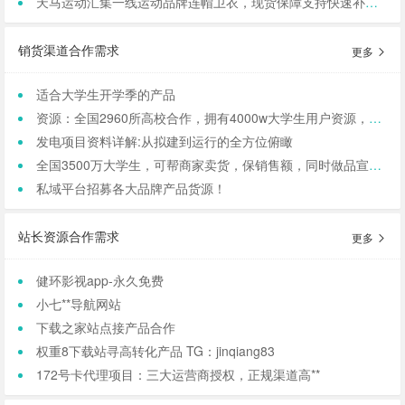
天马运动汇集一线运动品牌连帽卫衣，现货保障支持快速补货，寻求b端商家合作
销货渠道合作需求
更多
适合大学生开学季的产品
资源：全国2960所高校合作，拥有4000w大学生用户资源，8万+发底薪的校内学生团长，需求符合大学生日常消费的产品，可保RIO
发电项目资料详解:从拟建到运行的全方位俯瞰
全国3500万大学生，可帮商家卖货，保销售额，同时做品宣和私域搭建！
私域平台招募各大品牌产品货源！
站长资源合作需求
更多
健环影视app-永久免费
小七**导航网站
下载之家站点接产品合作
权重8下载站寻高转化产品 TG：jinqiang83
172号卡代理项目：三大运营商授权，正规渠道高**