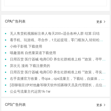
CPA广告列表
更多
无人售货机视频标注单人每天200+适合各种人群 结算:日结
看手机、玩游戏、寻合作，1元起提现，零门槛加入,轻轻松松日结,寻找合作小伙伴（CPA/CPL）
小柿子影视 下载使用
喵趣漫画 自然量渠道下载使用
日用百货 医疗器械 电商CID 养生社群精准上粉 **政策，寻甲方 渠道合作
异次元 漫画 下载注册类的
日用百货 医疗器械 电商CID 养生社群精准上粉 **政策，寻实力甲方 渠道合作
右手直播官方收量，寻cpa，cps流量主，下载站，自媒体，社群等自然流量，可打马甲包
[语聊项目)伊对他趣等聊天软件招募聊天员及代理团长，点位拉满，一小时收益60~150元
公众号流量主代运营1k-1w
CPS广告列表
更多