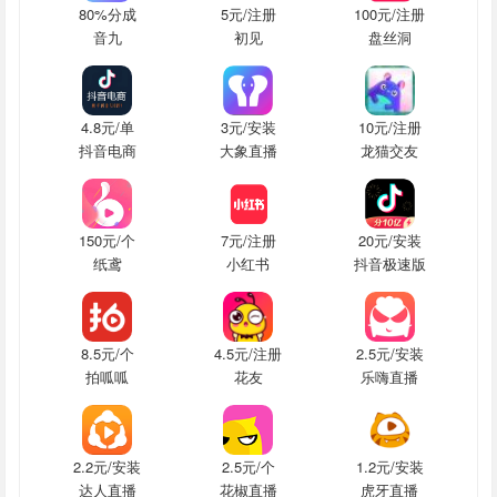
80%分成
5元/注册
100元/注册
音九
初见
盘丝洞
4.8元/单
3元/安装
10元/注册
抖音电商
大象直播
龙猫交友
150元/个
7元/注册
20元/安装
纸鸢
小红书
抖音极速版
8.5元/个
4.5元/注册
2.5元/安装
拍呱呱
花友
乐嗨直播
2.2元/安装
2.5元/个
1.2元/安装
达人直播
花椒直播
虎牙直播