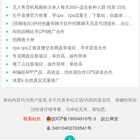
无人售货机视频标注单人每天200+适合各种人群 结算:日结
右手直播官方收量，寻cpa，cps流量主，下载站，自媒体，社群等自然流量，可打马甲包
[语聊项目)伊对他趣等聊天软件招募聊天员及代理团长，点位拉满，一小时收益60~150元
AI培训网站寻CPS推广合作
招网推大神
cpa cps正规直播交友网盘类项目，寻求渠道合作
夸克网盘拉新项目，单价高，操作简单
饿了么拉新项目，操作简单，单价高
AI编程APP产品，高收益，找长期合作CPS渠道合作。
沐爱s 自然真实流量推广
本站内容均为用户发表,并不代表本站立场!内容的真实性、准确性和合
法性请仔细考量，与本站无关，请知悉。
联系站长
皖ICP备19004910号-3
皖公网安
备:34010402703541号