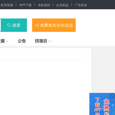
联系客服
APP下载
发帖规则
会员权益
广告投放
搜索
免费发布合作信息
资源
公告
找项目