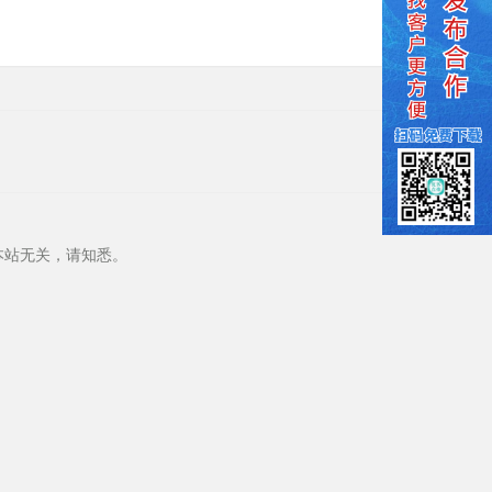
本站无关，请知悉。