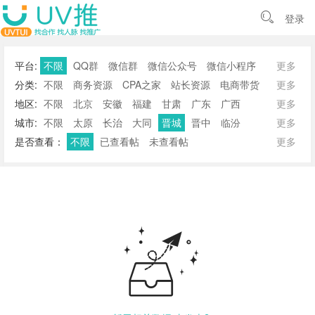
登录
平台:
不限
QQ群
微信群
微信公众号
微信小程序
更多
纸飞机群
土豆群
分类:
不限
商务资源
CPA之家
站长资源
电商带货
更多
电销交流
甲乙互金
软件开发
游戏合作
社群营销
地区:
不限
北京
安徽
福建
甘肃
广东
广西
更多
地推校推
招商加盟
资源互换
ASO优化冲榜
贵州
海南
河北
河南
黑龙江
湖北
湖南
吉林
城市:
不限
太原
长治
大同
晋城
晋中
临汾
更多
休闲娱乐
其他分类
江苏
江西
辽宁
内蒙古
宁夏
青海
山东
山西
吕梁
朔州
忻州
阳泉
运城
是否查看：
不限
已查看帖
未查看帖
更多
陕西
上海
四川
天津
西藏
新疆
云南
浙江
重庆
香港
澳门
台湾