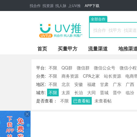
找合作 找资源 找人脉 上UV推
APP下载
全部合作
首页
买量甲方
流量渠道
地推渠
平台:
不限
QQ群
微信群
微信公众号
微信小程
分类:
不限
商务资源
CPA之家
站长资源
电商
ASO优化冲榜
休闲娱乐
其他分类
地区:
不限
北京
安徽
福建
甘肃
广东
广西
山西
陕西
上海
四川
天津
西藏
新疆
云南
城市:
不限
太原
长治
大同
晋城
晋中
临汾
是否查看：
不限
已查看帖
未查看帖