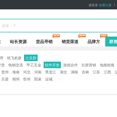
请登录
免费注册
道
站长资源
货品寻销
销货渠道
品牌方
群
序
纸飞机群
土豆群
带货
电销交流
甲乙互金
软件开发
游戏合作
社群营销
地推校推
贵州
海南
河北
河南
黑龙江
湖北
湖南
吉林
江苏
江西
浙江
重庆
香港
澳门
台湾
吕梁
朔州
忻州
阳泉
运城